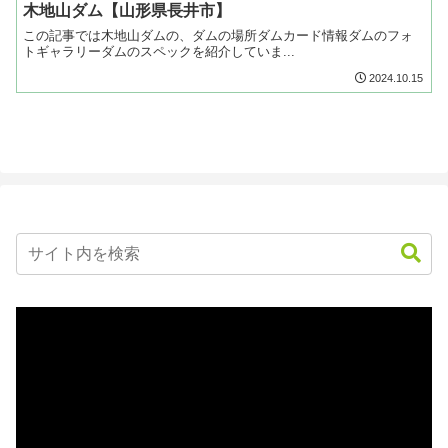
木地山ダム【山形県長井市】
この記事では木地山ダムの、ダムの場所ダムカード情報ダムのフォ
トギャラリーダムのスペックを紹介していま...
2024.10.15
動
画
プ
レ
ー