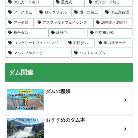
ダムカード有り
重力式
ダムカード無し
アースダム
ロックフィル
堰・頭首工
ダム湖百選
アーチ式
アスファルトフェイシング
調整池・調節池
複合ダム
建設中
中空重力式
コンクリートフェイシング
砂防ダム
重力式アーチ
マルチプルアーチ
バットレスダム
ダム関連
ダムの種類
おすすめのダム本