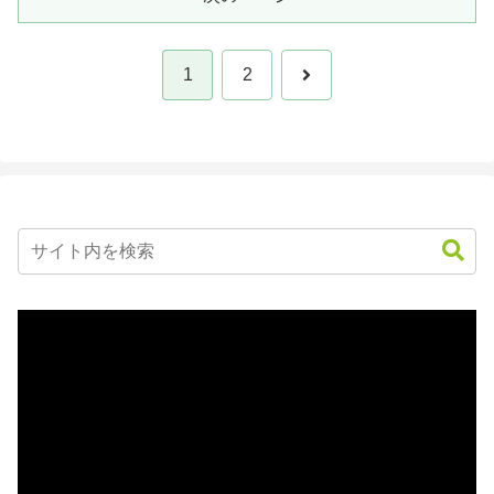
次
1
2
へ
動
画
プ
レ
ー
ヤ