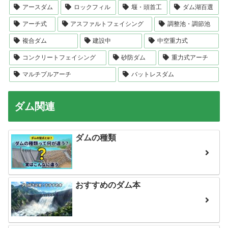
アースダム
ロックフィル
堰・頭首工
ダム湖百選
アーチ式
アスファルトフェイシング
調整池・調節池
複合ダム
建設中
中空重力式
コンクリートフェイシング
砂防ダム
重力式アーチ
マルチプルアーチ
バットレスダム
ダム関連
ダムの種類
おすすめのダム本