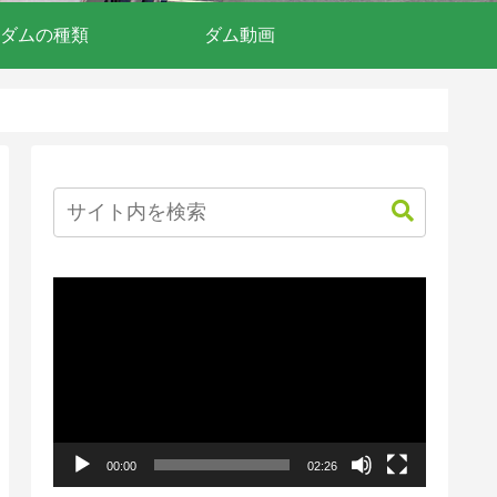
ダムの種類
ダム動画
動
画
プ
レ
ー
00:00
02:26
ヤ