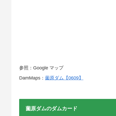
参照：Google マップ
DamMaps：
薗原ダム【0609】
薗原ダムのダムカード