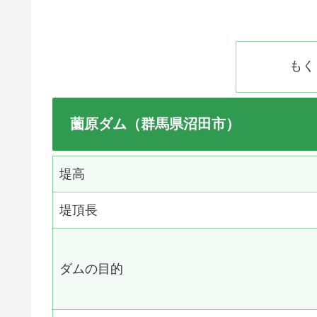
もく
薗原ダム（群馬県沼田市）
堤高
堤頂長
ダムの目的