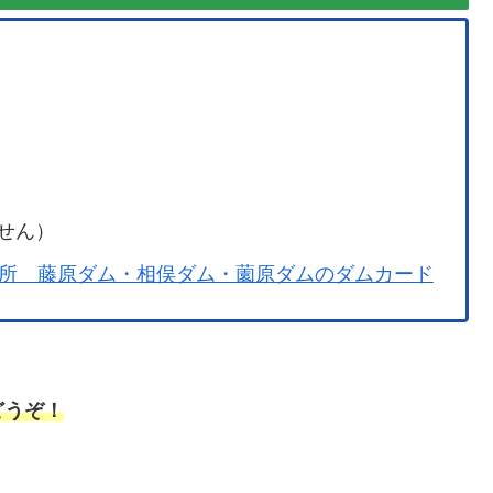
ません）
所 藤原ダム・相俣ダム・薗原ダムのダムカード
どうぞ！