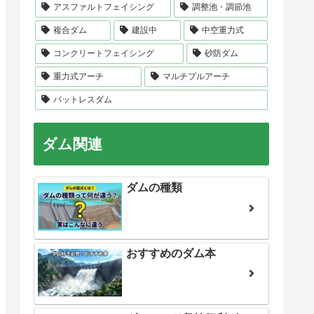
アスファルトフェイシング
調整池・調節池
複合ダム
建設中
中空重力式
コンクリートフェイシング
砂防ダム
重力式アーチ
マルチプルアーチ
バットレスダム
ダム関連
ダムの種類
おすすめのダム本