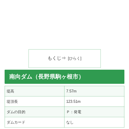
もくじ⇒
南向ダム（長野県駒ヶ根市）
堤高
7.57m
堤頂長
123.51m
ダムの目的
Ｐ：発電
ダムカード
なし