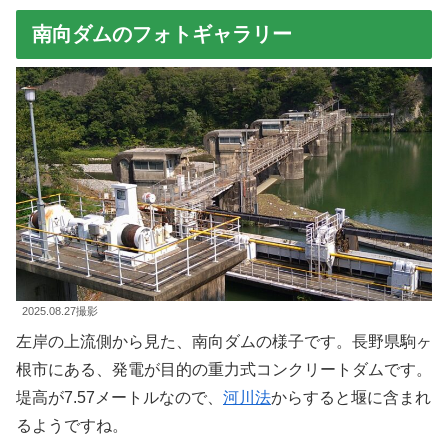
南向ダムのフォトギャラリー
2025.08.27撮影
左岸の上流側から見た、南向ダムの様子です。長野県駒ヶ
根市にある、発電が目的の重力式コンクリートダムです。
堤高が7.57メートルなので、
河川法
からすると堰に含まれ
るようですね。