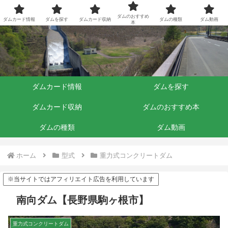
ダムくらぶ
ダムのおすすめ
ダムカード情報
ダムを探す
ダムカード収納
ダムの種類
ダム動画
本
ダムカード情報
ダムを探す
ダムカード収納
ダムのおすすめ本
ダムの種類
ダム動画
ホーム
型式
重力式コンクリートダム
※当サイトではアフィリエイト広告を利用しています
南向ダム【長野県駒ヶ根市】
重力式コンクリートダム