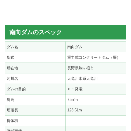
南向ダムのスペック
ダム名
南向ダム
型式
重力式コンクリートダム（堰）
所在地
長野県駒ヶ根市
河川名
天竜川水系天竜川
ダムの目的
Ｐ：発電
堤高
7.57m
堤頂長
123.51m
提体積
–