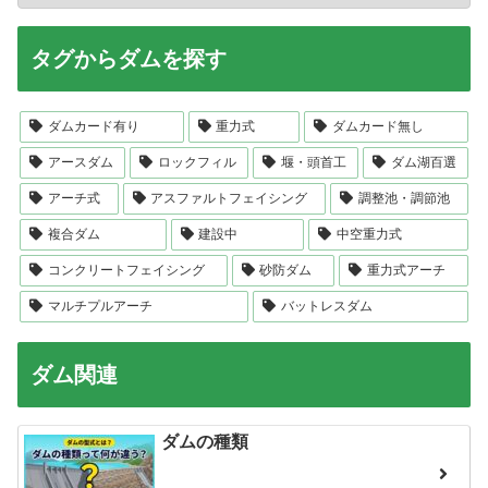
タグからダムを探す
ダムカード有り
重力式
ダムカード無し
アースダム
ロックフィル
堰・頭首工
ダム湖百選
アーチ式
アスファルトフェイシング
調整池・調節池
複合ダム
建設中
中空重力式
コンクリートフェイシング
砂防ダム
重力式アーチ
マルチプルアーチ
バットレスダム
ダム関連
ダムの種類