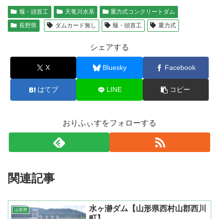
堰・頭首工
天竜川水系
重力式コンクリートダム
長野県
ダムカード無し
堰・頭首工
重力式
シェアする
X
Bluesky
Facebook
はてブ
LINE
コピー
おりふぃすをフォローする
関連記事
水ヶ瀞ダム【山形県西村山郡西川
山形県
町】