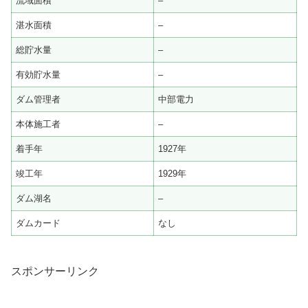
流域面積
–
湛水面積
–
総貯水量
–
有効貯水量
–
ダム管理者
中部電力
本体施工者
–
着手年
1927年
竣工年
1929年
ダム湖名
–
ダムカード
なし
スポンサーリンク