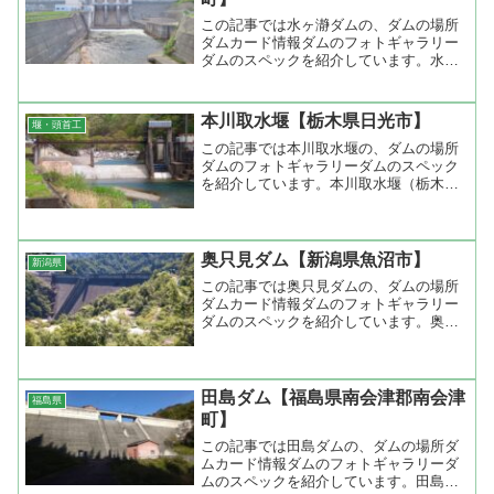
この記事では水ヶ瀞ダムの、ダムの場所
ダムカード情報ダムのフォトギャラリー
ダムのスペックを紹介しています。水ヶ
瀞ダム（山形県西村山郡西川町）堤...
本川取水堰【栃木県日光市】
堰・頭首工
この記事では本川取水堰の、ダムの場所
ダムのフォトギャラリーダムのスペック
を紹介しています。本川取水堰（栃木県
日光市）堤高-堤頂長-ダムの目的...
奥只見ダム【新潟県魚沼市】
新潟県
この記事では奥只見ダムの、ダムの場所
ダムカード情報ダムのフォトギャラリー
ダムのスペックを紹介しています。奥只
見ダム（新潟県魚沼市）堤高157...
田島ダム【福島県南会津郡南会津
福島県
町】
この記事では田島ダムの、ダムの場所ダ
ムカード情報ダムのフォトギャラリーダ
ムのスペックを紹介しています。田島ダ