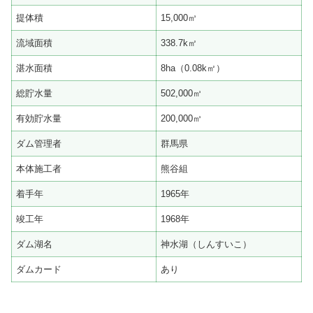
提体積
15,000㎥
流域面積
338.7k㎡
湛水面積
8ha（0.08k㎡）
総貯水量
502,000㎥
有効貯水量
200,000㎥
ダム管理者
群馬県
本体施工者
熊谷組
着手年
1965年
竣工年
1968年
ダム湖名
神水湖（しんすいこ）
ダムカード
あり