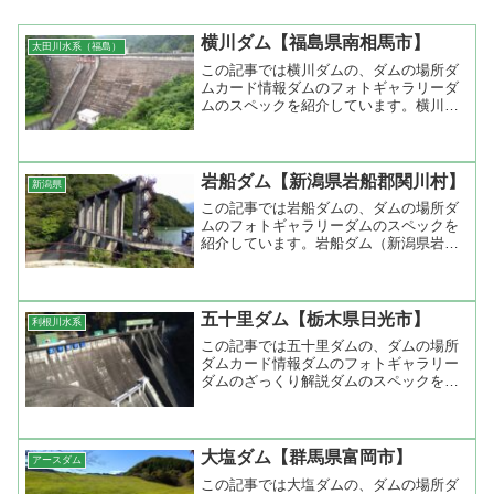
横川ダム【福島県南相馬市】
太田川水系（福島）
この記事では横川ダムの、ダムの場所ダ
ムカード情報ダムのフォトギャラリーダ
ムのスペックを紹介しています。横川ダ
ム（福島県南相馬市）堤高78.5...
岩船ダム【新潟県岩船郡関川村】
新潟県
この記事では岩船ダムの、ダムの場所ダ
ムのフォトギャラリーダムのスペックを
紹介しています。岩船ダム（新潟県岩船
郡関川村）堤高30.2m堤頂長9...
五十里ダム【栃木県日光市】
利根川水系
この記事では五十里ダムの、ダムの場所
ダムカード情報ダムのフォトギャラリー
ダムのざっくり解説ダムのスペックを紹
介しています。五十里ダム（栃木県...
大塩ダム【群馬県富岡市】
アースダム
この記事では大塩ダムの、ダムの場所ダ