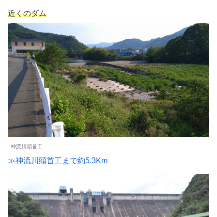
近くのダム
神流川頭首工
≫神流川頭首工まで約5.3Km