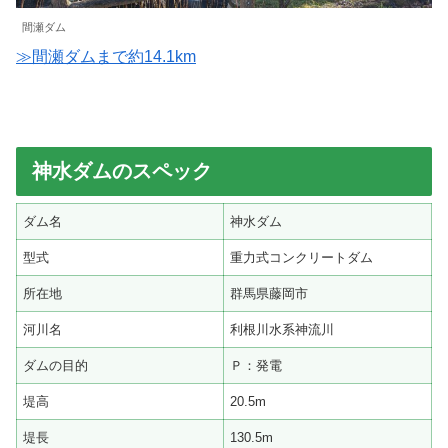
間瀬ダム
≫間瀬ダムまで約14.1km
神水ダムのスペック
ダム名
神水ダム
型式
重力式コンクリートダム
所在地
群馬県藤岡市
河川名
利根川水系神流川
ダムの目的
Ｐ：発電
堤高
20.5m
堤長
130.5m