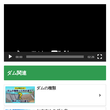
動
画
プ
レ
ー
ヤ
ー
00:00
02:26
ダム関連
ダムの種類