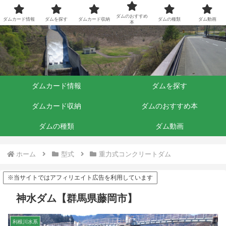
ダムくらぶ
ダムのおすすめ
ダムカード情報
ダムを探す
ダムカード収納
ダムの種類
ダム動画
本
ダムカード情報
ダムを探す
ダムカード収納
ダムのおすすめ本
ダムの種類
ダム動画
ホーム
型式
重力式コンクリートダム
※当サイトではアフィリエイト広告を利用しています
神水ダム【群馬県藤岡市】
利根川水系