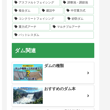
アスファルトフェイシング
調整池・調節池
複合ダム
建設中
中空重力式
コンクリートフェイシング
砂防ダム
重力式アーチ
マルチプルアーチ
バットレスダム
ダム関連
ダムの種類
おすすめのダム本