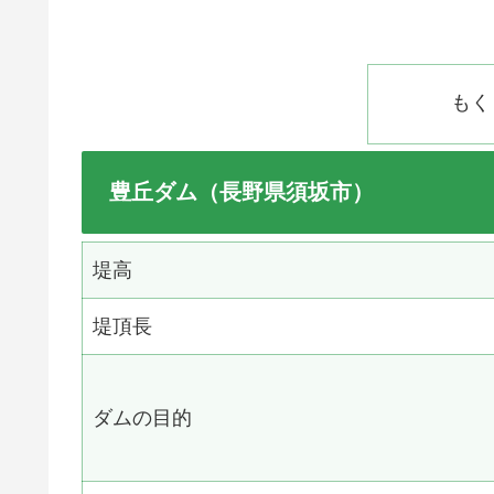
もく
豊丘ダム（長野県須坂市）
堤高
堤頂長
ダムの目的