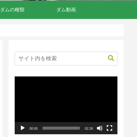
ダムの種類
ダム動画
動
画
プ
レ
ー
00:00
02:26
ヤ