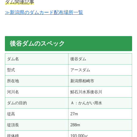
ダム関連記事
≫新潟県のダムカード配布場所一覧
後谷ダムのスペック
ダム名
後谷ダム
型式
アースダム
所在地
新潟県柏崎市
河川名
鯖石川水系後谷川
ダムの目的
Ａ：かんがい用水
堤高
27m
堤頂長
288m
提体積
193,000㎥