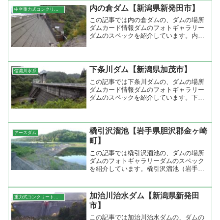
内の倉ダム【新潟県新発田市】
中空重力式コンクリートダム
この記事では内の倉ダムの、ダムの場所
ダムカード情報ダムのフォトギャラリー
ダムのスペックを紹介しています。内の
倉ダム（新潟県新発田市）堤高82...
下条川ダム【新潟県加茂市】
信濃川水系
この記事では下条川ダムの、ダムの場所
ダムカード情報ダムのフォトギャラリー
ダムのスペックを紹介しています。下条
川ダム（新潟県加茂市）堤高31m...
橇引沢溜池【岩手県胆沢郡金ヶ崎
アースダム
町】
この記事では橇引沢溜池の、ダムの場所
ダムのフォトギャラリーダムのスペック
を紹介しています。橇引沢溜池（岩手県
胆沢郡金ヶ崎町）堤高23.5m堤...
加治川治水ダム【新潟県新発田
重力式コンクリートダム
市】
この記事では加治川治水ダムの、ダムの