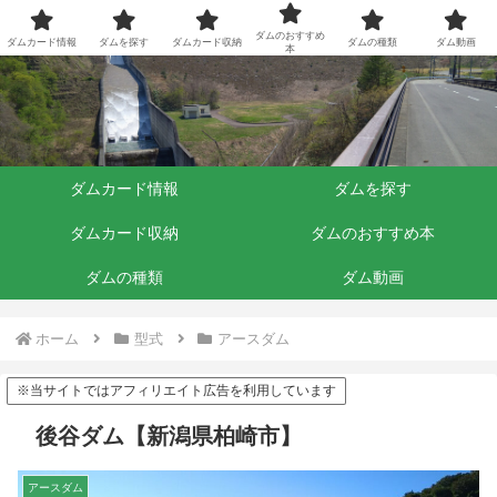
ダムくらぶ
ダムのおすすめ
ダムカード情報
ダムを探す
ダムカード収納
ダムの種類
ダム動画
本
ダムカード情報
ダムを探す
ダムカード収納
ダムのおすすめ本
ダムの種類
ダム動画
ホーム
型式
アースダム
※当サイトではアフィリエイト広告を利用しています
後谷ダム【新潟県柏崎市】
アースダム