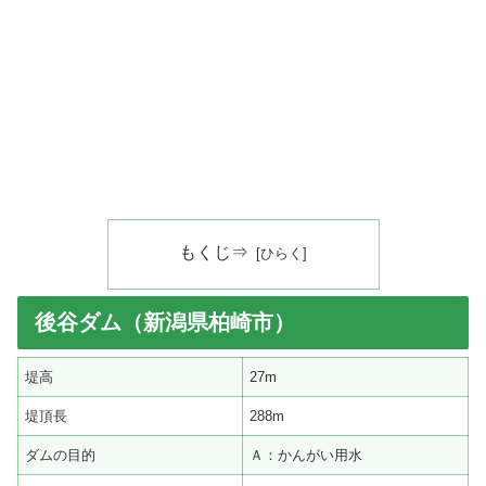
もくじ⇒
後谷ダム（新潟県柏崎市）
堤高
27m
堤頂長
288m
ダムの目的
Ａ：かんがい用水