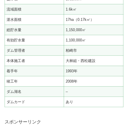
流域面積
1.6k㎡
湛水面積
17ha（0.17k㎡）
総貯水量
1,150,000㎥
有効貯水量
1,100,000㎥
ダム管理者
柏崎市
本体施工者
大林組・西松建設
着手年
1993年
竣工年
2008年
ダム湖名
–
ダムカード
あり
スポンサーリンク