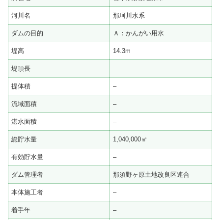
河川名
那珂川水系
ダムの目的
Ａ：かんがい用水
堤高
14.3m
堤頂長
–
提体積
–
流域面積
–
湛水面積
–
総貯水量
1,040,000㎥
有効貯水量
–
ダム管理者
那須野ヶ原土地改良区連合
本体施工者
–
着手年
–