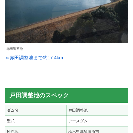
赤田調整池
≫赤田調整池まで約17.4km
戸田調整池のスペック
ダム名
戸田調整池
型式
アースダム
所在地
栃木県那須塩原市