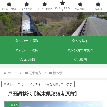
ダムくらぶ
ダムのおすすめ
ダムカード情報
ダムを探す
ダムカード収納
ダムの種類
ダム動画
本
ダムカード情報
ダムを探す
ダムカード収納
ダムのおすすめ本
ダムの種類
ダム動画
ホーム
関東地方
栃木県
※当サイトではアフィリエイト広告を利用しています
戸田調整池【栃木県那須塩原市】
アースダム