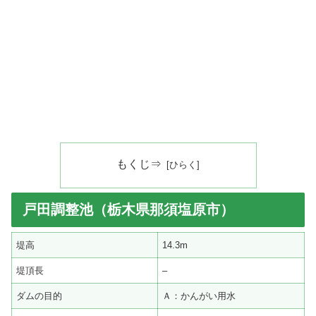
もくじ⇒
戸田調整池（栃木県那須塩原市）
堤高
14.3m
堤頂長
–
ダムの目的
Ａ：かんがい用水