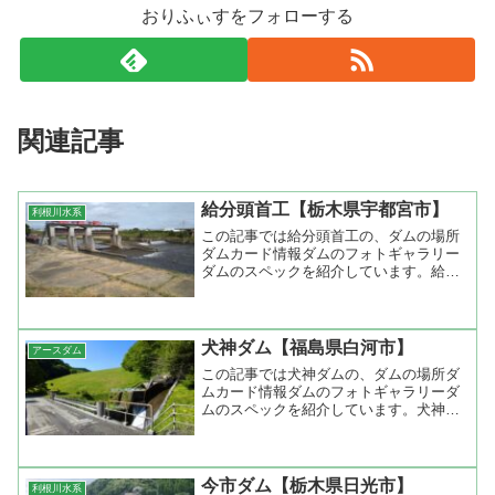
おりふぃすをフォローする
関連記事
給分頭首工【栃木県宇都宮市】
利根川水系
この記事では給分頭首工の、ダムの場所
ダムカード情報ダムのフォトギャラリー
ダムのスペックを紹介しています。給分
頭首工（栃木県宇都宮市）堤高-堤...
犬神ダム【福島県白河市】
アースダム
この記事では犬神ダムの、ダムの場所ダ
ムカード情報ダムのフォトギャラリーダ
ムのスペックを紹介しています。犬神ダ
ム（福島県白河市）堤高32.4m...
今市ダム【栃木県日光市】
利根川水系