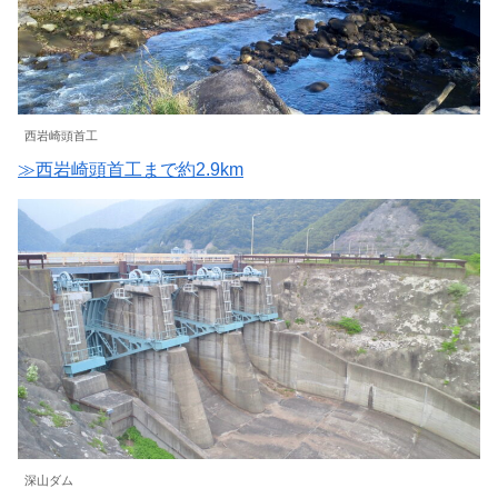
西岩崎頭首工
≫西岩崎頭首工まで約2.9km
深山ダム