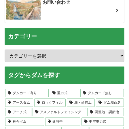
お問い合わせ
カテゴリー
タグからダムを探す
ダムカード有り
重力式
ダムカード無し
アースダム
ロックフィル
堰・頭首工
ダム湖百選
アーチ式
アスファルトフェイシング
調整池・調節池
複合ダム
建設中
中空重力式