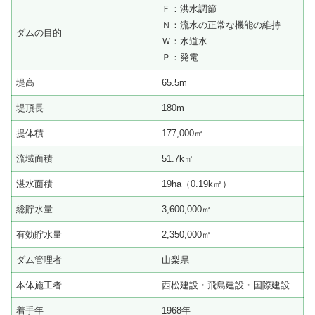
Ｆ：洪水調節
Ｎ：流水の正常な機能の維持
ダムの目的
Ｗ：水道水
Ｐ：発電
堤高
65.5m
堤頂長
180m
提体積
177,000㎥
流域面積
51.7k㎡
湛水面積
19ha（0.19k㎡）
総貯水量
3,600,000㎥
有効貯水量
2,350,000㎥
ダム管理者
山梨県
本体施工者
西松建設・飛島建設・国際建設
着手年
1968年