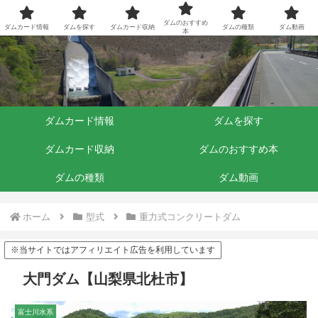
ダムくらぶ
ダムのおすすめ
ダムカード情報
ダムを探す
ダムカード収納
ダムの種類
ダム動画
本
ダムカード情報
ダムを探す
ダムカード収納
ダムのおすすめ本
ダムの種類
ダム動画
ホーム
型式
重力式コンクリートダム
※当サイトではアフィリエイト広告を利用しています
大門ダム【山梨県北杜市】
富士川水系