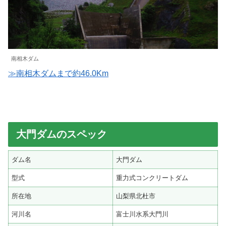
南相木ダム
≫南相木ダムまで約46.0Km
大門ダムのスペック
ダム名
大門ダム
型式
重力式コンクリートダム
所在地
山梨県北杜市
河川名
富士川水系大門川