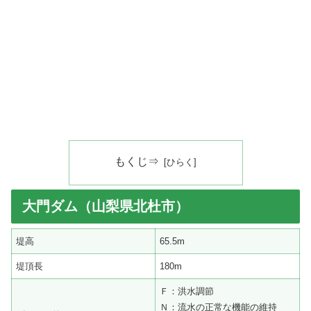
もくじ⇒
大門ダム（山梨県北杜市）
堤高
65.5m
堤頂長
180m
Ｆ：洪水調節
Ｎ：流水の正常な機能の維持