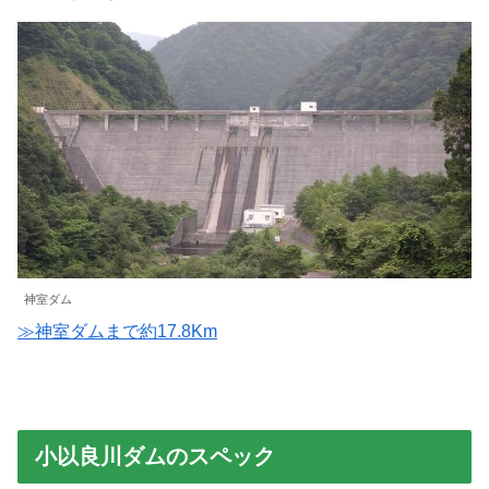
神室ダム
≫神室ダムまで約17.8Km
小以良川ダムのスペック