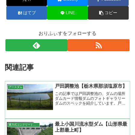
はてブ
LINE
コピー
おりふぃすをフォローする
関連記事
戸田調整池【栃木県那須塩原市】
アースダム
この記事では戸田調整池の、ダムの場所
ダムカード情報ダムのフォトギャラリー
ダムのスペックを紹介しています。戸田
調整池（栃木県那須塩原市）堤高1...
最上小国川流水型ダム【山形県最
重力式コンクリートダム
上郡最上町】