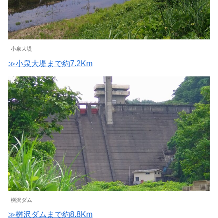
小泉大堤
≫小泉大堤まで約7.2Km
桝沢ダム
≫桝沢ダムまで約8.8Km