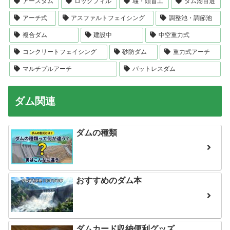
アースダム
ロックフィル
堰・頭首工
ダム湖百選
アーチ式
アスファルトフェイシング
調整池・調節池
複合ダム
建設中
中空重力式
コンクリートフェイシング
砂防ダム
重力式アーチ
マルチプルアーチ
バットレスダム
ダム関連
ダムの種類
おすすめのダム本
ダムカード収納便利グッズ