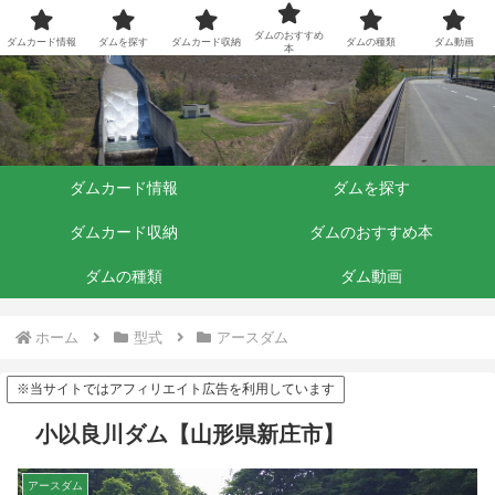
ダムくらぶ
ダムのおすすめ
ダムカード情報
ダムを探す
ダムカード収納
ダムの種類
ダム動画
本
ダムカード情報
ダムを探す
ダムカード収納
ダムのおすすめ本
ダムの種類
ダム動画
ホーム
型式
アースダム
※当サイトではアフィリエイト広告を利用しています
小以良川ダム【山形県新庄市】
アースダム