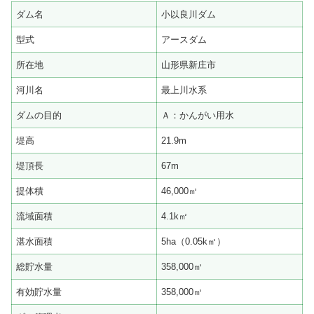
ダム名
小以良川ダム
型式
アースダム
所在地
山形県新庄市
河川名
最上川水系
ダムの目的
Ａ：かんがい用水
堤高
21.9m
堤頂長
67m
提体積
46,000㎥
流域面積
4.1k㎡
湛水面積
5ha（0.05k㎡）
総貯水量
358,000㎥
有効貯水量
358,000㎥