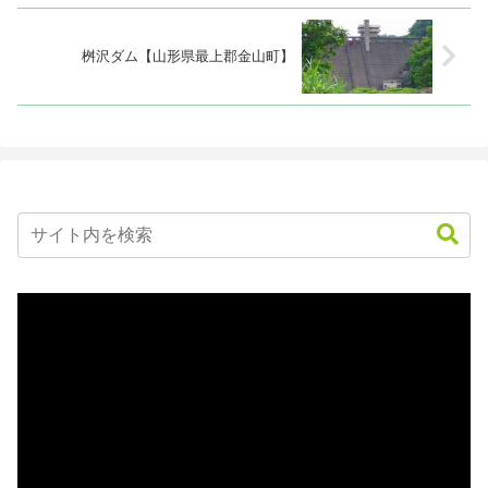
桝沢ダム【山形県最上郡金山町】
動
画
プ
レ
ー
ヤ